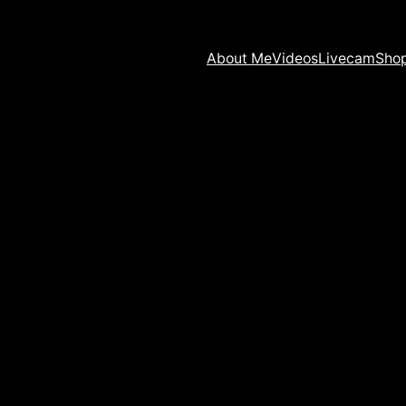
About Me
Videos
Livecam
Sho